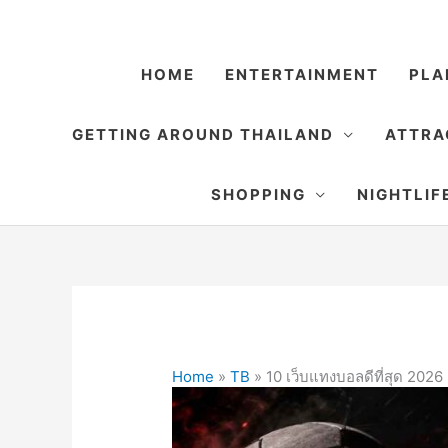
Skip
to
content
HOME
ENTERTAINMENT
PLA
GETTING AROUND THAILAND
ATTRA
SHOPPING
NIGHTLIF
Home
»
TB
»
10 เว็บแทงบอลดีที่สุด 2026 