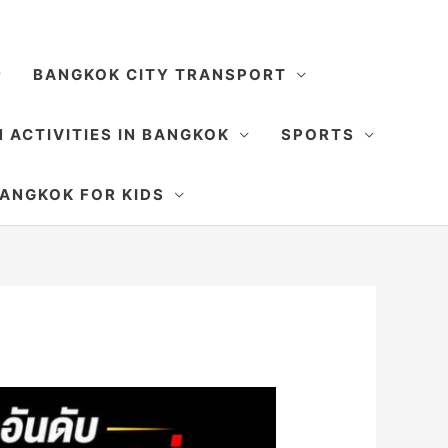
BANGKOK CITY TRANSPORT
 ACTIVITIES IN BANGKOK
SPORTS
SEARCH
ANGKOK FOR KIDS