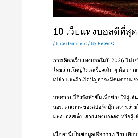
10 เว็บแทงบอลดีที่สุด
/
Entertainment
/ By
Peter C
การเลือกเว็บแทงบอลในปี 2026 ไม่ใช่แ
ไทยส่วนใหญ่กังวลเรื่องเดิม ๆ คือ ฝา
เปล่า และถ้าเกิดปัญหาจะมีคนตอบแช
บทความนี้จึงจัดทำขึ้นเพื่อช่วยให้ผู
ถอน คุณภาพของสปอร์ตบุ๊ก ความง่ายใ
แทงบอลสเต็ป สายแทงบอลสด หรือผู้เล่
เนื้อหานี้เป็นข้อมูลเพื่อการเปรีย