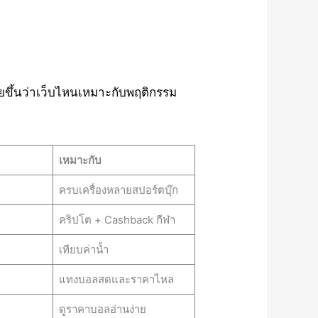
ายขึ้นว่าเว็บไหนเหมาะกับพฤติกรรม
เหมาะกับ
ครบเครื่องหลายสปอร์ตบุ๊ก
คริปโต + Cashback กีฬา
เทียบค่าน้ำ
แทงบอลสดและราคาไหล
ดูราคาบอลอ่านง่าย