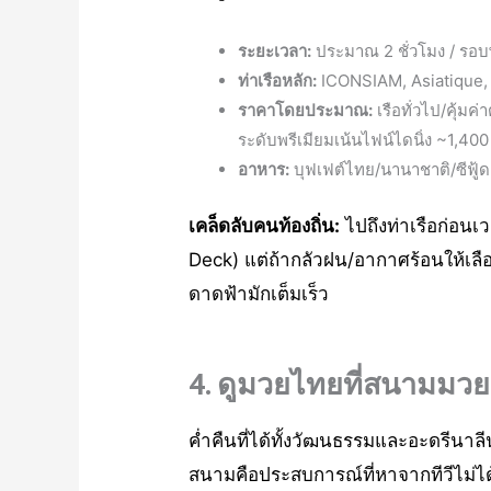
ระยะเวลา:
ประมาณ 2 ชั่วโมง / รอบพ
ท่าเรือหลัก:
ICONSIAM, Asiatique, R
ราคาโดยประมาณ:
เรือทั่วไป/คุ้ม
ระดับพรีเมียมเน้นไฟน์ไดนิ่ง ~1,400
อาหาร:
บุฟเฟต์ไทย/นานาชาติ/ซีฟู้
เคล็ดลับคนท้องถิ่น:
ไปถึงท่าเรือก่อนเ
Deck) แต่ถ้ากลัวฝน/อากาศร้อนให้เลื
ดาดฟ้ามักเต็มเร็ว
4. ดูมวยไทยที่สนามมวย
ค่ำคืนที่ได้ทั้งวัฒนธรรมและอะดรีนาล
สนามคือประสบการณ์ที่หาจากทีวีไม่ได