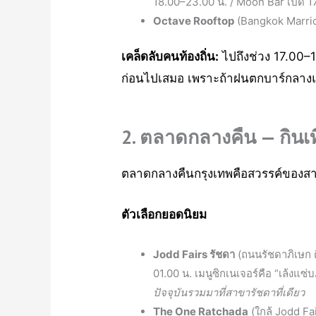
18.00–23.00 น. / Moon Bar เปิด 1
Octave Rooftop
(Bangkok Marriot
เคล็ดลับคนท้องถิ่น:
ไปถึงช่วง 17.00–1
ก่อนไปเสมอ เพราะถ้าฝนตกบาร์กลางแจ้ง
2. ตลาดกลางคืน — กินเท
ตลาดกลางคืนกรุงเทพคือสวรรค์ของสายก
ตัวเลือกยอดนิยม
Jodd Fairs รัชดา
(ถนนรัชดาภิเษก ต
01.00 น. เมนูซิกเนเจอร์คือ “เล้งแซ
ปัจจุบันรวมมาที่สาขารัชดาที่เดียว
The One Ratchada
(ใกล้ Jodd Fa