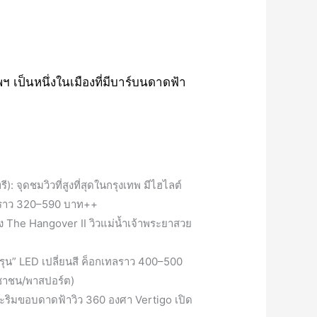
 เป็นหนึ่งในเมืองที่มีบาร์บนดาดฟ้า
 จุดชมวิวที่สูงที่สุดในกรุงเทพ มีไฮไลต์
ิ่มราว 320–590 บาท++
ง The Hangover II วิวแม่น้ำเจ้าพระยาสวย
พรุน” LED เปลี่ยนสี ค็อกเทลราว 400–500
ระชาชน/พาสปอร์ต)
๊ะริมขอบดาดฟ้าวิว 360 องศา Vertigo เปิด