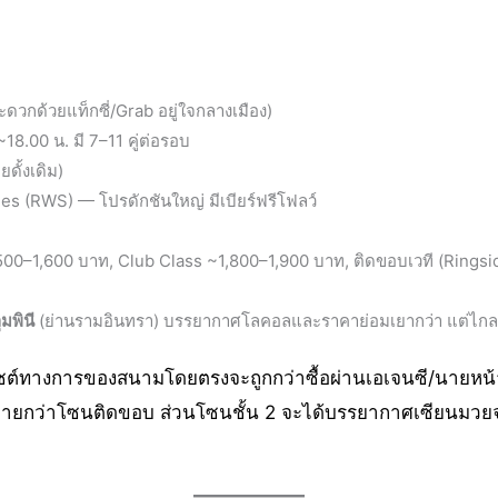
วกด้วยแท็กซี่/Grab อยู่ใจกลางเมือง)
~18.00 น. มี 7–11 คู่ต่อรอบ
ดั้งเดิม)
es (RWS) — โปรดักชันใหญ่ มีเบียร์ฟรีโฟลว์
1,500–1,600 บาท, Club Class ~1,800–1,900 บาท, ติดขอบเวที (Ring
มพินี
(ย่านรามอินทรา) บรรยากาศโลคอลและราคาย่อมเยากว่า แต่ไกล
ซต์ทางการของสนามโดยตรงจะถูกกว่าซื้อผ่านเอเจนซี/นายหน้าค
สบายกว่าโซนติดขอบ ส่วนโซนชั้น 2 จะได้บรรยากาศเซียนมวยจริง ๆ