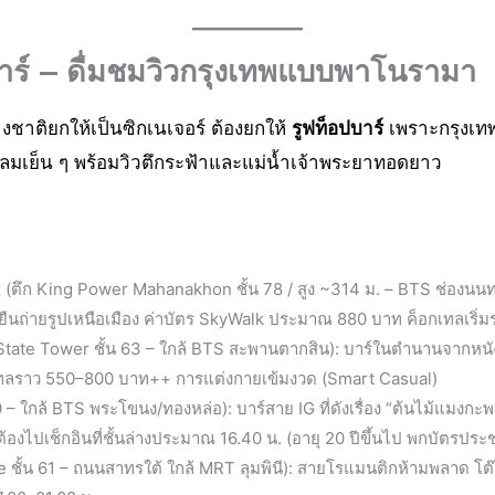
บาร์ — ดื่มชมวิวกรุงเทพแบบพาโนรามา
่างชาติยกให้เป็นซิกเนเจอร์ ต้องยกให้
รูฟท็อปบาร์
เพราะกรุงเทพฯ
 ลมเย็น ๆ พร้อมวิวตึกระฟ้าและแม่น้ำเจ้าพระยาทอดยาว
k
(ตึก King Power Mahanakhon ชั้น 78 / สูง ~314 ม. – BTS ช่องนนทรี):
ให้ยืนถ่ายรูปเหนือเมือง ค่าบัตร SkyWalk ประมาณ 880 บาท ค็อกเทลเร
State Tower ชั้น 63 – ใกล้ BTS สะพานตากสิน): บาร์ในตำนานจากหนั
อกเทลราว 550–800 บาท++ การแต่งกายเข้มงวด (Smart Casual)
– ใกล้ BTS พระโขนง/ทองหล่อ): บาร์สาย IG ที่ดังเรื่อง “ต้นไม้แมงกะ
้องไปเช็กอินที่ชั้นล่างประมาณ 16.40 น. (อายุ 20 ปีขึ้นไป พกบัตรป
 ชั้น 61 – ถนนสาทรใต้ ใกล้ MRT ลุมพินี): สายโรแมนติกห้ามพลาด โต