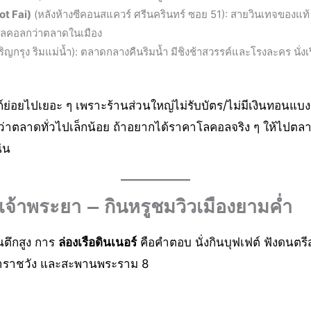
ot Fai)
(หลังห้างซีคอนสแควร์ ศรีนครินทร์ ซอย 51): สายวินเทจของแท้
โลคอลกว่าตลาดในเมือง
ญกรุง ริมแม่น้ำ): ตลาดกลางคืนริมน้ำ มีชิงช้าสวรรค์และโรงละคร นั่งเร
ย่อยไปเยอะ ๆ เพราะร้านส่วนใหญ่ไม่รับบัตร/ไม่มีเงินทอนแบง
กว่าตลาดทั่วไปเล็กน้อย ถ้าอยากได้ราคาโลคอลจริง ๆ ให้ไปต
่น
้ำเจ้าพระยา — กินหรูชมวิวเมืองยามค่ำ
นตึกสูง การ
ล่องเรือดินเนอร์
คือคำตอบ นั่งกินบุฟเฟต์ ฟังดนตรี
หาราชวัง และสะพานพระราม 8