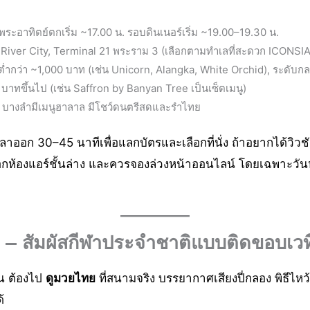
ระอาทิตย์ตกเริ่ม ~17.00 น. รอบดินเนอร์เริ่ม ~19.00–19.30 น.
iver City, Terminal 21 พระราม 3 (เลือกตามทำเลที่สะดวก ICONSIAM
ค่าต่ำกว่า ~1,000 บาท (เช่น Unicorn, Alangka, White Orchid), ระดับ
 บาทขึ้นไป (เช่น Saffron by Banyan Tree เป็นเซ็ตเมนู)
ด บางลำมีเมนูฮาลาล มีโชว์ดนตรีสดและรำไทย
วลาออก 30–45 นาทีเพื่อแลกบัตรและเลือกที่นั่ง ถ้าอยากได้วิ
อกห้องแอร์ชั้นล่าง และควรจองล่วงหน้าออนไลน์ โดยเฉพาะวันห
 — สัมผัสกีฬาประจำชาติแบบติดขอบเวท
ีน ต้องไป
ดูมวยไทย
ที่สนามจริง บรรยากาศเสียงปี่กลอง พิธีไห
้