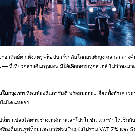
อนพระอาทิตย์ตก ตั้งแต่รูฟท็อปบาร์ระดับโลกบนตึกสูง ตลาดกลางคื
น — ที่เที่ยวกลางคืนกรุงเทพ มีให้เลือกครบทุกสไตล์ ไม่ว่าจะ
ืนในกรุงเทพ
ที่คนท้องถิ่นการันตี พร้อมบอกละเอียดทั้งทำเล เ
แบบไม่โดนหลอก
่ยนแปลงได้ตามช่วงเทศกาลและโปรโมชัน แนะนำให้เช็กกับทาง
ครื่องดื่มบนรูฟท็อปและบาร์ส่วนใหญ่ยังไม่รวม VAT 7% และ 