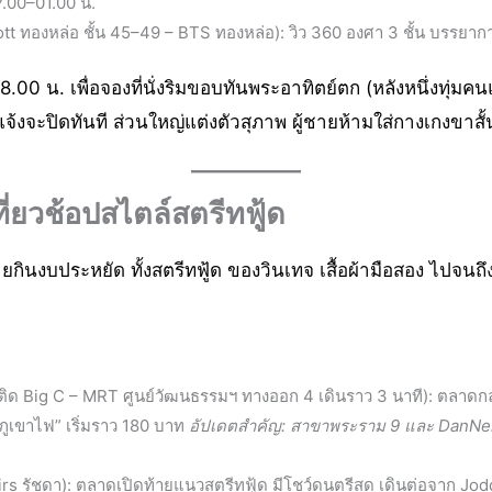
7.00–01.00 น.
t ทองหล่อ ชั้น 45–49 – BTS ทองหล่อ): วิว 360 องศา 3 ชั้น บรรยาก
8.00 น. เพื่อจองที่นั่งริมขอบทันพระอาทิตย์ตก (หลังหนึ่งทุ
จะปิดทันที ส่วนใหญ่แต่งตัวสุภาพ ผู้ชายห้ามใส่กางเกงขาสั้
ี่ยวช้อปสไตล์สตรีทฟู้ด
ินงบประหยัด ทั้งสตรีทฟู้ด ของวินเทจ เสื้อผ้ามือสอง ไปจนถึ
ิด Big C – MRT ศูนย์วัฒนธรรมฯ ทางออก 4 เดินราว 3 นาที): ตลาดกลางค
่บภูเขาไฟ” เริ่มราว 180 บาท
อัปเดตสำคัญ: สาขาพระราม 9 และ DanNera
irs รัชดา): ตลาดเปิดท้ายแนวสตรีทฟู้ด มีโชว์ดนตรีสด เดินต่อจาก Jod