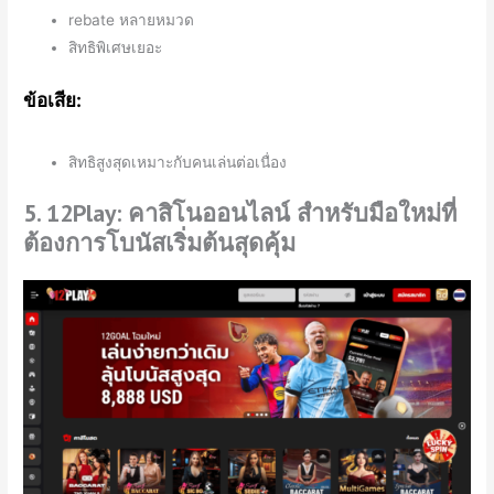
rebate หลายหมวด
สิทธิพิเศษเยอะ
ข้อเสีย:
สิทธิสูงสุดเหมาะกับคนเล่นต่อเนื่อง
5. 12Play: คาสิโนออนไลน์ สำหรับมือใหม่ที่
ต้องการโบนัสเริ่มต้นสุดคุ้ม