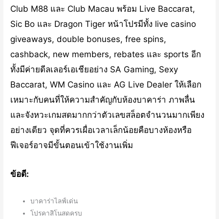
Club M88 และ Club Macau พร้อม Live Baccarat,
Sic Bo และ Dragon Tiger หน้าโปรมีทั้ง live casino
giveaways, double bonuses, free spins,
cashback, new members, rebates และ sports อีก
ทั้งมีค่ายดีลเลอร์เอเชียอย่าง SA Gaming, Sexy
Baccarat, WM Casino และ AG Live Dealer ให้เลือก
เหมาะกับคนที่ให้ความสำคัญกับห้องบาคาร่า ภาพลื่น
และจังหวะเกมสดมากกว่าตัวเลขสล็อตจำนวนมากเพียง
อย่างเดียว จุดที่ควรเผื่อเวลาเล็กน้อยคือบางห้องหรือ
ฟีเจอร์อาจมีขั้นตอนเข้าใช้งานเพิ่ม
ข้อดี:
บาคาร่าไลฟ์เด่น
โปรคาสิโนสดครบ