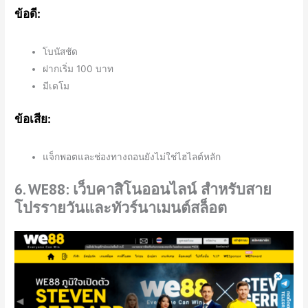
ข้อดี:
โบนัสชัด
ฝากเริ่ม 100 บาท
มีเดโม
ข้อเสีย:
แจ็กพอตและช่องทางถอนยังไม่ใช่ไฮไลต์หลัก
6. WE88: เว็บคาสิโนออนไลน์ สำหรับสาย
โปรรายวันและทัวร์นาเมนต์สล็อต