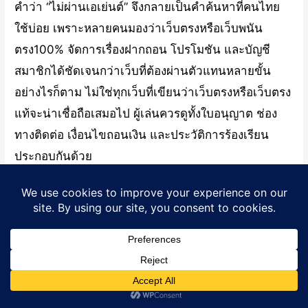
คำว่า “ไม่ผ่านเอเย่นต์” จึงกลายเป็นคำค้นหาที่คนไทย
ใช้บ่อย เพราะหลายคนมองว่าเว็บตรงหรือเว็บพนัน
ตรง100% จัดการเรื่องฝากถอน โปรโมชัน และบัญชี
สมาชิกได้ชัดเจนกว่าเว็บที่ต้องผ่านตัวแทนหลายขั้น
อย่างไรก็ตาม ไม่ใช่ทุกเว็บที่เขียนว่าเว็บตรงหรือเว็บตรง
แท้จะน่าเชื่อถือเสมอไป ผู้เล่นควรดูทั้งใบอนุญาต ช่อง
ทางติดต่อ เงื่อนไขถอนเงิน และประวัติการร้องเรียน
ประกอบกันด้วย
พูดง่าย ๆ เว็บพนันออนไลน์เว็บตรงที่ดีไม่ควรมีแค่เกม
เยอะหรือโปรเยอะเท่านั้น แต่ควรทำให้ผู้เล่นเห็นชัดว่า
เงินเข้าออกอย่างไร ใครเป็นผู้ให้บริการ เงื่อนไขสำคัญ
อยู่ตรงไหน และหากมีปัญหาจะสามารถติดต่อใครได้จริง
ข้อดีของเว็บพนันออนไลน์เว็บตรงไม่
Translate »