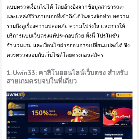
แบบตรวจเงื่อนไขได้ โดยอ้างอิงจากข้อมูลสาธารณะ
และแหล่งรีวิวภายนอกที่เข้าถึงได้ในช่วงจัดทำบทความ
รวมถึงดูเรื่องความปลอดภัย ความโปร่งใส และการให้
บริการแบบเว็บตรงแท้ประกอบด้วย ทั้งนี้ โปรโมชัน
จำนวนเกม และเงื่อนไขฝากถอนอาจเปลี่ยนแปลงได้ จึง
ควรตรวจสอบกับเว็บไซต์โดยตรงก่อนสมัคร
1. Uwin33: คาสิโนออนไลน์เว็บตรง สำหรับ
สายเกมครบจบในที่เดียว