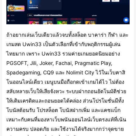
ถ้าอยากเล่นเว็บเดียวแล้วจบทั้งสล็อต บาคาร่า กีฬา และ
เกมสด Uwin33 เป็นตัวเลือกที่เข้ากับพฤติกรรมผู้เล่น
ไทยมาก เพราะ Uwin33 รวมค่ายเกมยอดนิยมอย่าง
PGSOFT, Jili, Joker, Fachai, Pragmatic Play,
Spadegaming, CQ9 และ Nolimit City ไว้ในเว็บคาสิ
โนออนไลน์เดียว เมนูบนมือถือกดเข้าเกมได้ไว ไม่ต้อง
สลับหลายเว็บให้เสียจังหวะ ระบบฝากถอนอัตโนมัติช่วย
ให้เติมเครดิตและถอนยอดได้คล่อง ส่วนโปรโมชั่นมีทั้ง
โบนัสต้อนรับ โปรสล็อต โบนัสฝากเพิ่ม และแคชแบ็ก
เหมาะกับคนที่มองหาเว็บพนันออนไลน์เว็บตรงแท้ที่เน้น
ความครบ ปลอดภัย และใช้งานได้จริงมากกว่าจุดขาย