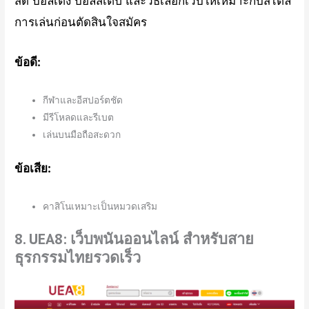
สด บอลเต็ง บอลสเต็ป และวิธีเลือกเว็บให้เหมาะกับสไตล์
การเล่นก่อนตัดสินใจสมัคร
ข้อดี:
กีฬาและอีสปอร์ตชัด
มีรีโหลดและรีเบต
เล่นบนมือถือสะดวก
ข้อเสีย:
คาสิโนเหมาะเป็นหมวดเสริม
8. UEA8: เว็บพนันออนไลน์ สำหรับสาย
ธุรกรรมไทยรวดเร็ว