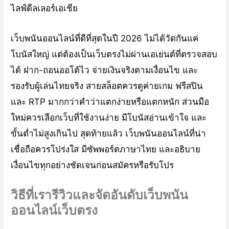
ไลฟ์ดีลเลอร์เอเชีย
เว็บพนันออนไลน์ที่ดีที่สุดในปี 2026 ไม่ได้วัดกันแค่
โบนัสใหญ่ แต่ต้องเป็นเว็บตรงไม่ผ่านเอเย่นต์ที่ตรวจสอบ
ได้ ฝาก-ถอนออโต้ไว จ่ายเงินจริงตามเงื่อนไข และ
รองรับผู้เล่นไทยจริง สายสล็อตควรดูค่ายเกม ฟรีสปิน
และ RTP มากกว่าคำว่าแตกง่ายหรือแตกหนัก ส่วนมือ
ใหม่ควรเลือกเว็บที่ใช้งานง่าย มีโบนัสอ่านเข้าใจ และ
ขั้นต่ำไม่สูงเกินไป สุดท้ายแล้ว เว็บพนันออนไลน์ที่น่า
เชื่อถือควรโปร่งใส มีซัพพอร์ตภาษาไทย และอธิบาย
เงื่อนไขทุกอย่างชัดเจนก่อนสมัครหรือรับโปร
วิธีที่เรารีวิวและจัดอันดับเว็บพนัน
ออนไลน์เว็บตรง